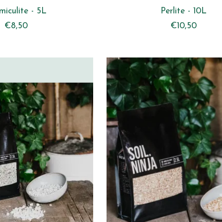
miculite - 5L
Perlite - 10L
€8,50
€10,50