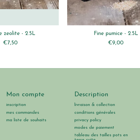
 zeolite - 2.5L
Fine pumice - 2.5L
€7,50
€9,00
Mon compte
Description
inscription
livraison & collection
mes commandes
conditions générales
ma liste de souhaits
privacy policy
modes de paiement
tableau des tailles pots en
terre cuite