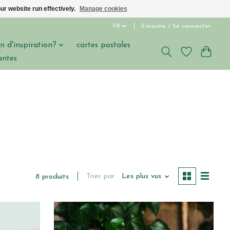
ur website run effectively.
Manage cookies
FR
S’inscrire / Se connecter
n d'inspiration?
cartes postales
antes
Trier par
Les plus vus
8 produits