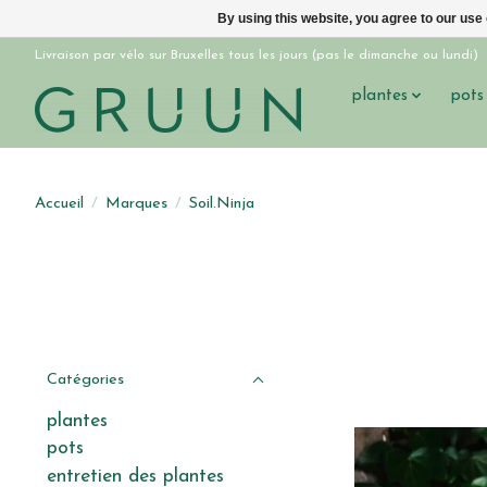
By using this website, you agree to our use
Livraison par vélo sur Bruxelles tous les jours (pas le dimanche ou lundi)
plantes
pots
Accueil
/
Marques
/
Soil.Ninja
Catégories
plantes
pots
entretien des plantes