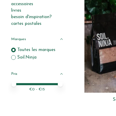
accessoires
livres
besoin d'inspiration?
cartes postales
Marques
Toutes les marques
Soil.Ninja
Prix
Prix minimum
Price maximum value
€
0
- €
15
S