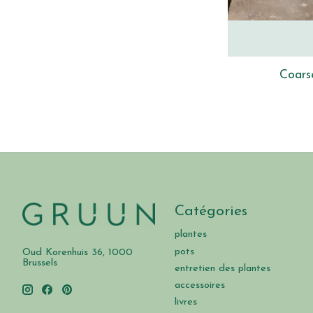
Coarse
Catégories
plantes
pots
Oud Korenhuis 36, 1000
Brussels
entretien des plantes
accessoires
livres