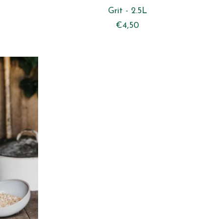
Grit - 2.5L
€4,50