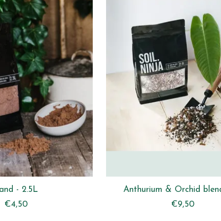
and - 2.5L
Anthurium & Orchid blen
€4,50
€9,50