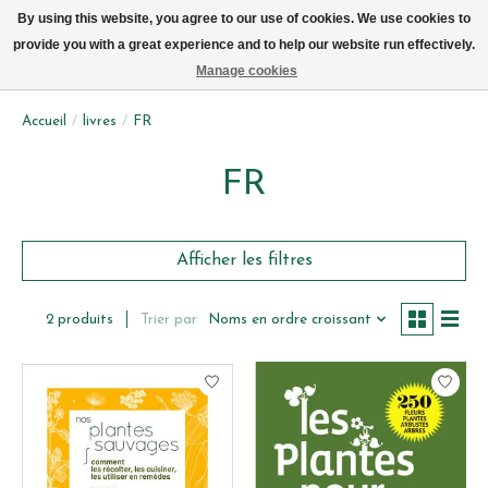
Livraison par vélo sur Bruxelles tous les jours (pas le dimanche ou lundi)
By using this website, you agree to our use of cookies. We use cookies to
provide you with a great experience and to help our website run effectively.
Liste de souhait
Panier
Manage cookies
Accueil
/
livres
/
FR
FR
Afficher les filtres
Trier par
Noms en ordre croissant
2 produits