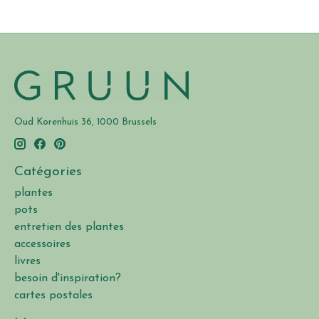
Oud Korenhuis 36, 1000 Brussels
Catégories
plantes
pots
entretien des plantes
accessoires
livres
besoin d'inspiration?
cartes postales