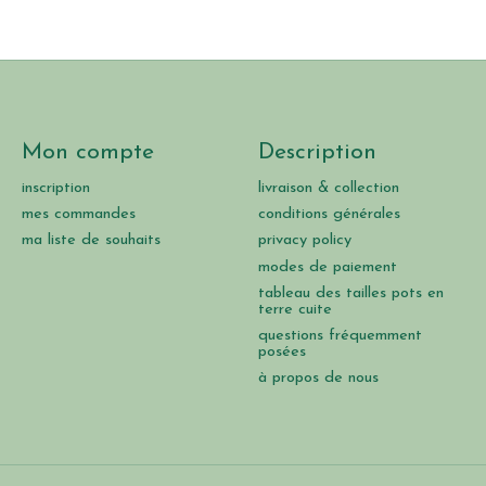
Mon compte
Description
inscription
livraison & collection
mes commandes
conditions générales
ma liste de souhaits
privacy policy
modes de paiement
tableau des tailles pots en
terre cuite
questions fréquemment
posées
à propos de nous