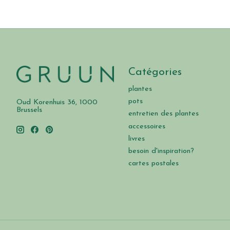
Catégories
plantes
pots
Oud Korenhuis 36, 1000
Brussels
entretien des plantes
accessoires
livres
besoin d'inspiration?
cartes postales