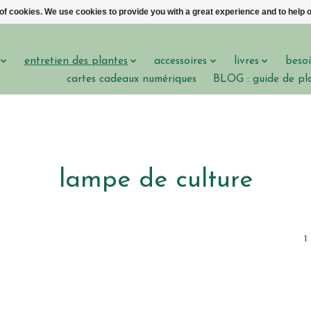
 of cookies. We use cookies to provide you with a great experience and to help o
entretien des plantes
accessoires
livres
besoi
cartes cadeaux numériques
BLOG : guide de pl
lampe de culture
1