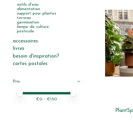
outils d'eau
alimentation
support pour plantes
terreau
germination
lampe de culture
pesticide
accessoires
livres
besoin d'inspiration?
cartes postales
Prix
Prix minimum
Price maximum value
€
0
- €
150
PlantSp