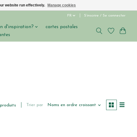
ur website run effectively.
Manage cookies
FR
S’inscrire / Se connecter
n d'inspiration?
cartes postales
antes
Trier par
Noms en ordre croissant
 produits