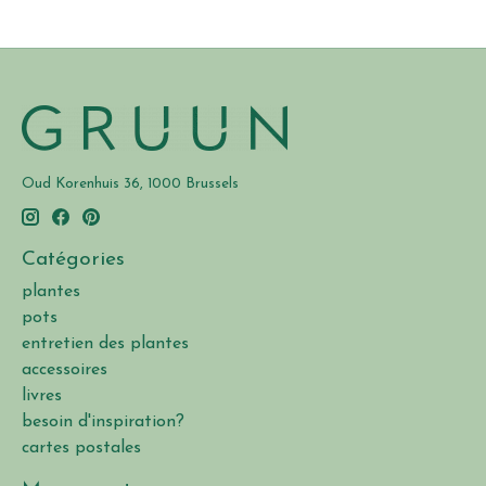
Oud Korenhuis 36, 1000 Brussels
Catégories
plantes
pots
entretien des plantes
accessoires
livres
besoin d'inspiration?
cartes postales