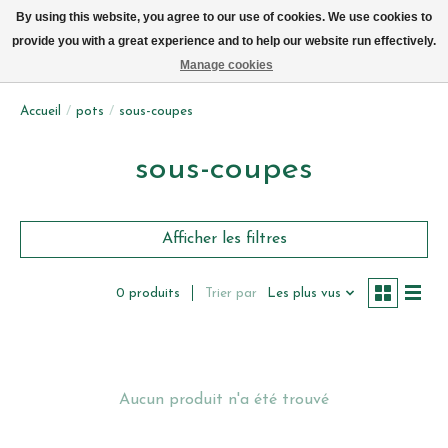
Livraison par vélo sur Bruxelles tous les jours (pas le dimanche ou lundi)
By using this website, you agree to our use of cookies. We use cookies to
provide you with a great experience and to help our website run effectively.
Liste de souhait
Panier
Manage cookies
Accueil
/
pots
/
sous-coupes
sous-coupes
Afficher les filtres
Trier par
Les plus vus
0 produits
Aucun produit n'a été trouvé