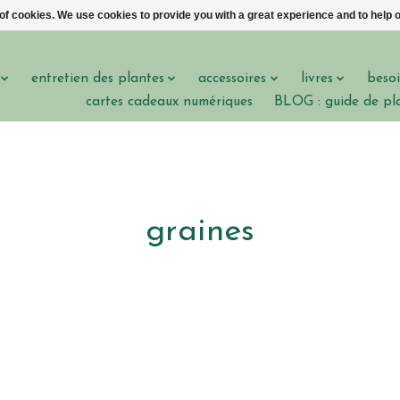
 of cookies. We use cookies to provide you with a great experience and to help o
entretien des plantes
accessoires
livres
besoi
cartes cadeaux numériques
BLOG : guide de pl
graines