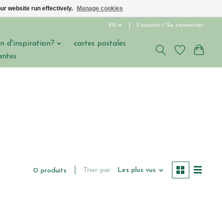
ur website run effectively.
Manage cookies
FR
S’inscrire / Se connecter
n d'inspiration?
cartes postales
antes
Trier par
Les plus vus
0 produits