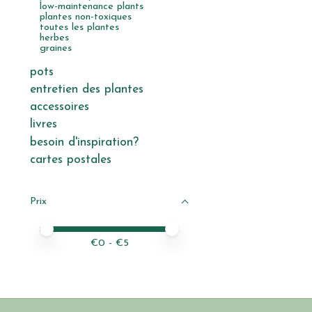
low-maintenance plants
plantes non-toxiques
toutes les plantes
herbes
graines
pots
entretien des plantes
accessoires
livres
besoin d'inspiration?
cartes postales
Prix
Prix minimum
Price maximum value
€
0
- €
5