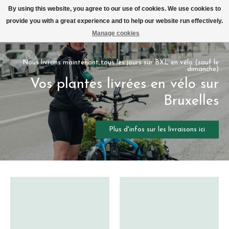
Livraison par vélo sur Bruxelles tous les jours (pas le dimanche ou lundi)
By using this website, you agree to our use of cookies. We use cookies to
provide you with a great experience and to help our website run effectively.
Liste de souhait
Panier
Manage cookies
Hero slideshow items
Nous livrons maintenant tous les jours sur BXL en vélo (sauf le
dimanche)
Vos plantes livrées en vélo sur
Bruxelles
Plus d'infos sur les livraisons ici
Articles du carrousel de produits