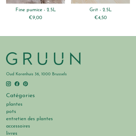
Fine pumice - 2.5L
Grit - 2.5L
€9,00
€4,50
Oud Korenhuis 36, 1000 Brussels
Catégories
plantes
pots
entretien des plantes
accessoires
livres