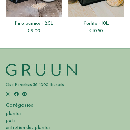
Fine pumice - 2.5L
Perlite - 10L
€9,00
€10,50
Oud Korenhuis 36, 1000 Brussels
Catégories
plantes
pots
entretien des plantes