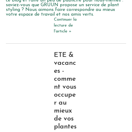
ce blog et faire un peu de publicité pour nous-mêmes :
saviez-vous que GRUUN propose un service de plant
styling ? Nous aimons faire correspondre au mieux
votre espace de travail et nos amis verts.
Continuer la
lecture de
l'article »
ETE &
vacanc
es -
comme
nt vous
occupe
r au
mieux
de vos
plantes