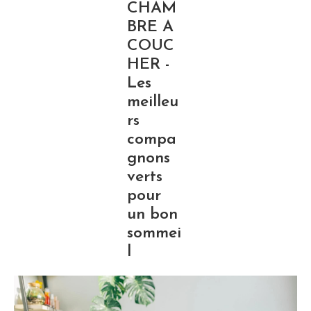
CHAM
BRE A
COUC
HER -
Les
meilleu
rs
compa
gnons
verts
pour
un bon
sommei
l