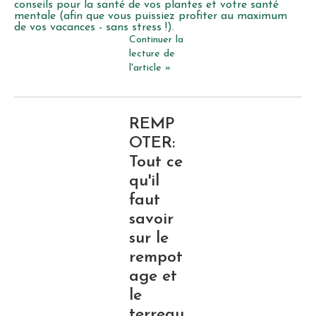
conseils pour la santé de vos plantes et votre santé
mentale (afin que vous puissiez profiter au maximum
de vos vacances - sans stress !).
Continuer la
lecture de
l'article »
REMP
OTER:
Tout ce
qu'il
faut
savoir
sur le
rempot
age et
le
terreau