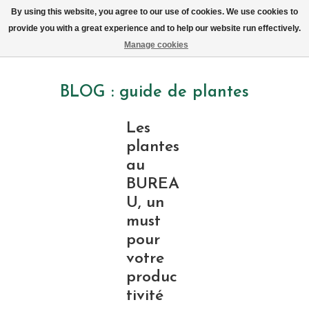
Livraison par vélo sur Bruxelles tous les jours (pas le dimanche ou lundi)
By using this website, you agree to our use of cookies. We use cookies to
provide you with a great experience and to help our website run effectively.
Liste de souhait
Panier
Manage cookies
BLOG : guide de plantes
Les
plantes
au
BUREA
U, un
must
pour
votre
produc
tivité