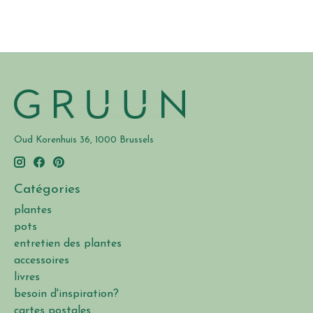
Oud Korenhuis 36, 1000 Brussels
Catégories
plantes
pots
entretien des plantes
accessoires
livres
besoin d'inspiration?
cartes postales