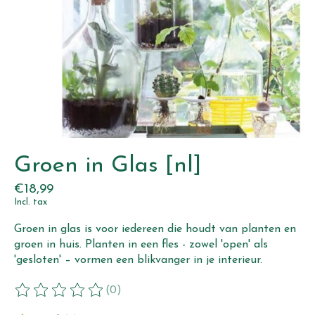
Groen in Glas [nl]
€18,99
Incl. tax
Groen in glas is voor iedereen die houdt van planten en
groen in huis. Planten in een fles - zowel 'open' als
'gesloten' – vormen een blikvanger in je interieur.
(0)
The rating of this product is
0
out of 5