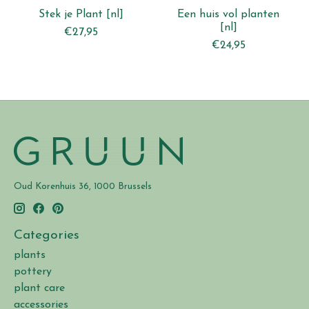
Stek je Plant [nl]
Een huis vol planten
[nl]
€27,95
€24,95
Oud Korenhuis 36, 1000 Brussels
Categories
plants
pottery
plant care
accessories