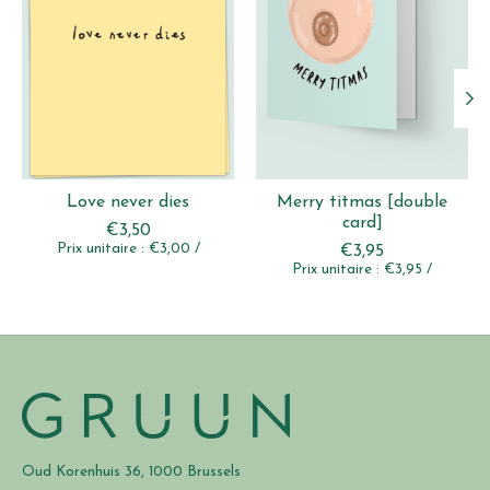
Love never dies
Merry titmas [double
card]
€3,50
Prix unitaire : €3,00 /
€3,95
Prix unitaire : €3,95 /
Oud Korenhuis 36, 1000 Brussels