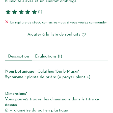
humidité élevée et un endroit ombragé.
(1)
Ce produit est évalué à
5
sur 5
En rupture de stock, contactez-nous si vous voulez commander.
Ajouter à la liste de souhaits
Description
Évaluations (1)
Nom botanique :
Calathea 'Burle-Marxii'
Synonyme :
plante de prière (« prayer plant »)
Dimensions*
Vous pouvez trouver les dimensions dans le titre ci-
dessus.
∅
= diamètre du pot en plastique