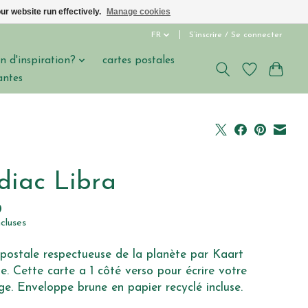
ur website run effectively.
Manage cookies
FR
S’inscrire / Se connecter
n d'inspiration?
cartes postales
antes
diac Libra
0
ncluses
postale respectueuse de la planète par Kaart
e. Cette carte a 1 côté verso pour écrire votre
e. Enveloppe brune en papier recyclé incluse.