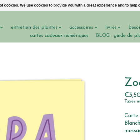
 of cookies. We use cookies to provide you with a great experience and to help o
entretien des plantes
accessoires
livres
besoi
cartes cadeaux numériques
BLOG : guide de pl
Zo
€3,5
Taxes i
Carte 
Blanch
messag