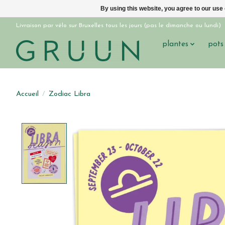
By using this website, you agree to our use
Livraison par vélo sur Bruxelles tous les jours (pas le dimanche ou lundi)
plantes
pots
Accueil
/
Zodiac Libra
Product image slideshow Items