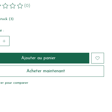
(0)
duit est évalué à
0
sur 5
stock (3)
é :
Ajouter au panier
Acheter maintenant
ter pour comparer