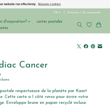
ur website run effectively.
Manage cookies
FR
S’inscrire / Se connecter
n d'inspiration?
cartes postales
antes
diac Cancer
0
ncluses
postale respectueuse de la planète par Kaart
e. Cette carte a 1 côté verso pour écrire votre
e. Enveloppe brune en papier recyclé incluse.