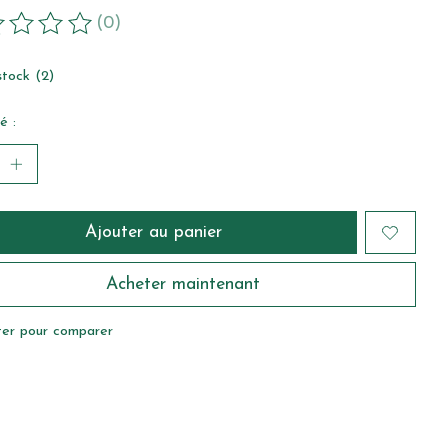
(0)
duit est évalué à
0
sur 5
stock (2)
é :
Ajouter au panier
Acheter maintenant
ter pour comparer