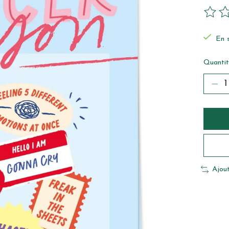
Ce pro
En 
Quantit
Ajou