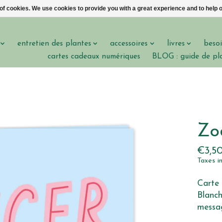
 of cookies. We use cookies to provide you with a great experience and to help o
entretien des plantes
accessoires
livres
besoi
cartes cadeaux numériques
BLOG : guide de pl
Zo
€3,5
Taxes i
Carte 
Blanch
messag