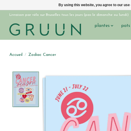
By using this website, you agree to our use
Livraison par vélo sur Bruxelles tous les jours (pas le dimanche ou lundi)
plantes
pots
Accueil
/
Zodiac Cancer
Product image slideshow Items