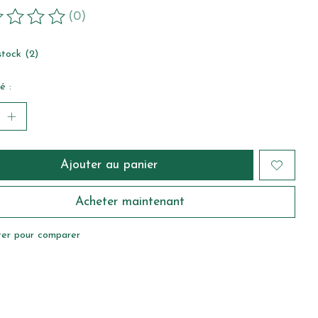
(0)
duit est évalué à
0
sur 5
stock (2)
é :
Ajouter au panier
Acheter maintenant
ter pour comparer