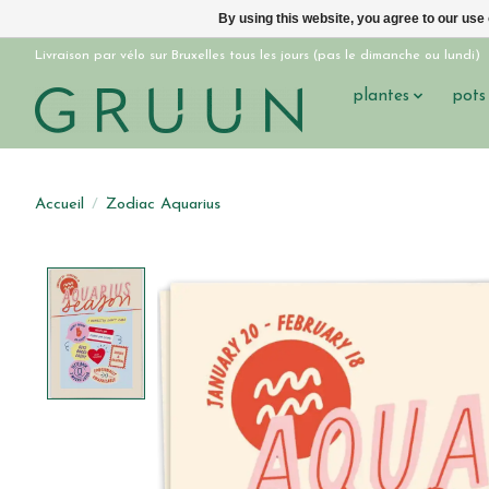
By using this website, you agree to our use
Livraison par vélo sur Bruxelles tous les jours (pas le dimanche ou lundi)
plantes
pots
Accueil
/
Zodiac Aquarius
Product image slideshow Items