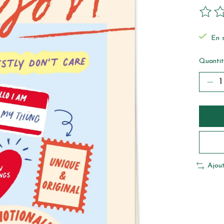
Ce pro
En 
Quantit
Ajou