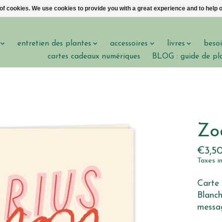
 of cookies. We use cookies to provide you with a great experience and to help o
entretien des plantes
accessoires
livres
besoi
cartes cadeaux numériques
BLOG : guide de pl
Zo
€3,5
Taxes i
Carte 
Blanch
messag