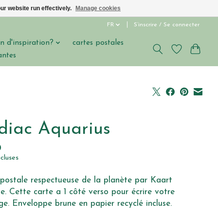
ur website run effectively.
Manage cookies
FR
S’inscrire / Se connecter
n d'inspiration?
cartes postales
antes
diac Aquarius
0
ncluses
postale respectueuse de la planète par Kaart
e. Cette carte a 1 côté verso pour écrire votre
e. Enveloppe brune en papier recyclé incluse.