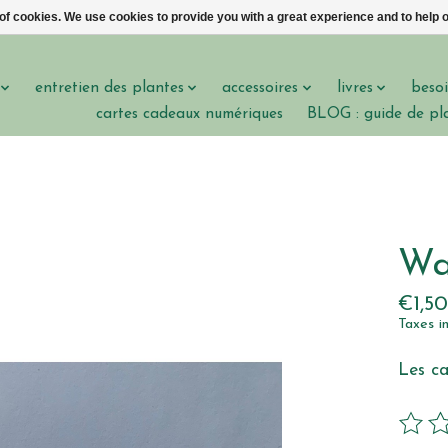
 of cookies. We use cookies to provide you with a great experience and to help o
entretien des plantes
accessoires
livres
besoi
cartes cadeaux numériques
BLOG : guide de pl
Wa
€1,50
Taxes i
Les ca
Ce pro