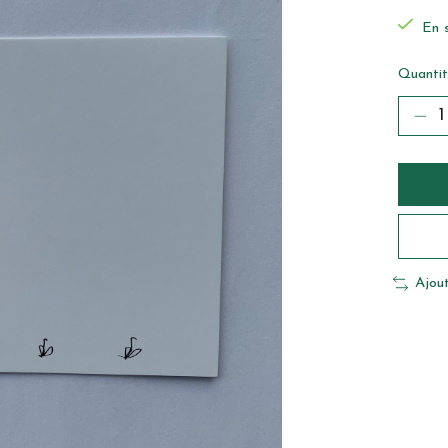
En s
Quantit
Ajou