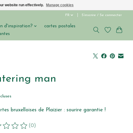
ur website run effectively.
Manage cookies
FR
S’inscrire / Se connecter
n d'inspiration?
cartes postales
antes
tering man
ncluses
rtes bruxelloises de Plaizier : sourire garantie !
(0)
duit est évalué à
0
sur 5