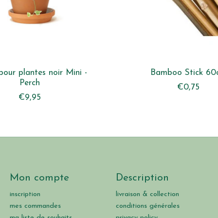
pour plantes noir Mini -
Bamboo Stick 60
Perch
€0,75
€9,95
Mon compte
Description
inscription
livraison & collection
mes commandes
conditions générales
ma liste de souhaits
privacy policy