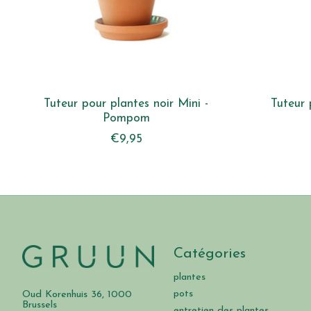
Tuteur pour plantes noir Mini -
Tuteur 
Pompom
€9,95
Catégories
plantes
pots
Oud Korenhuis 36, 1000
Brussels
entretien des plantes