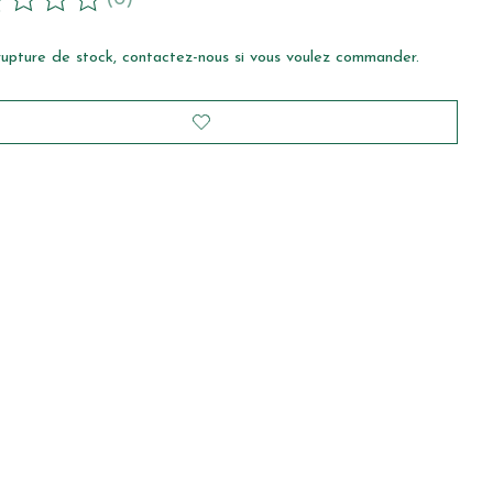
duit est évalué à
0
sur 5
rupture de stock, contactez-nous si vous voulez commander.