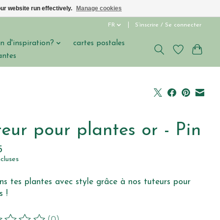
ur website run effectively.
Manage cookies
FR
S’inscrire / Se connecter
n d'inspiration?
cartes postales
antes
eur pour plantes or - Pin
5
ncluses
ns tes plantes avec style grâce à nos tuteurs pour
s !
(0)