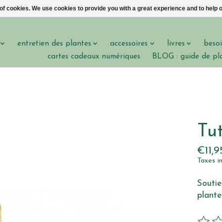
 of cookies. We use cookies to provide you with a great experience and to help o
entretien des plantes
accessoires
livres
besoi
cartes cadeaux numériques
BLOG : guide de pl
Tut
€11,9
Taxes i
Soutie
plante