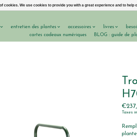
 of cookies. We use cookies to provide you with a great experience and to help o
entretien des plantes
accessoires
livres
besoi
cartes cadeaux numériques
BLOG : guide de pl
Tr
H7
€237
Taxes i
Rempli
plante