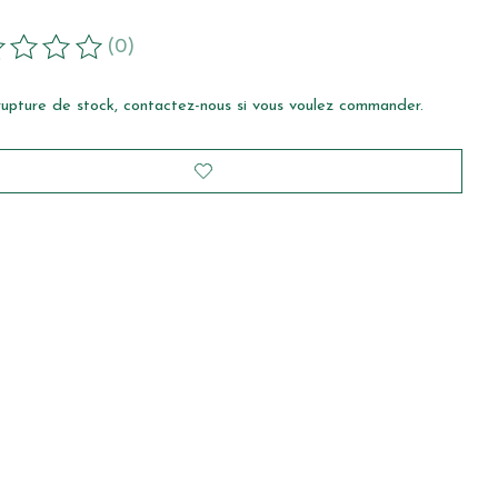
(0)
duit est évalué à
0
sur 5
rupture de stock, contactez-nous si vous voulez commander.