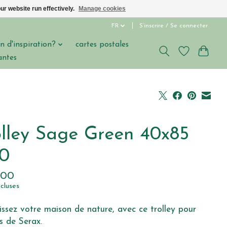
ur website run effectively.
Manage cookies
FR
S’inscrire / Se connecter
n d'inspiration?
cartes postales
antes
olley Sage Green 40x85
0
,00
ncluses
ssez votre maison de nature, avec ce trolley pour
s de Serax.