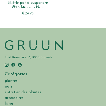
Skittle pot à suspendre
Ø9.5 h16 cm - Noir
€24,95
Oud Korenhuis 36, 1000 Brussels
Catégories
plantes
pots
entretien des plantes
accessoires
livres