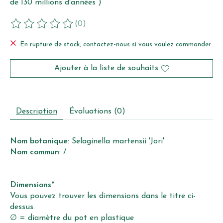
de 130 millions d'années )
(0)
Ce produit est évalué à
0
sur 5
En rupture de stock, contactez-nous si vous voulez commander.
Ajouter à la liste de souhaits
Description
Évaluations (0)
Nom botanique
: Selaginella martensii 'Jori'
Nom commun
: /
Dimensions
*
Vous pouvez trouver les dimensions dans le titre ci-
dessus.
∅ = diamètre du pot en plastique