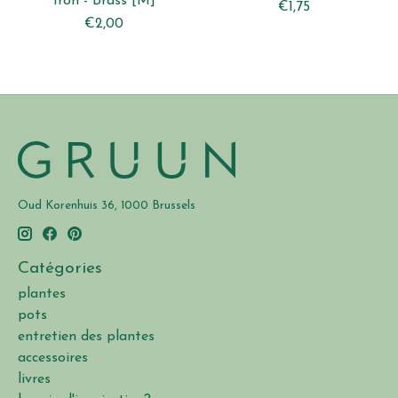
Iron - Brass [M]
€1,75
€2,00
Oud Korenhuis 36, 1000 Brussels
Catégories
plantes
pots
entretien des plantes
accessoires
livres