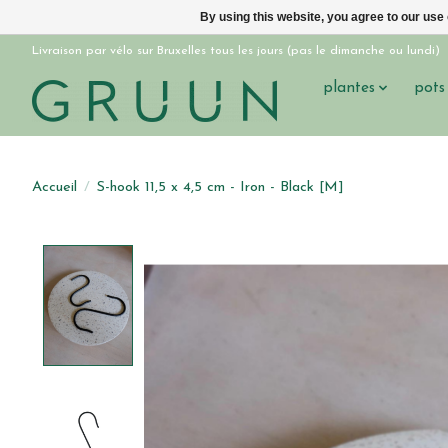
By using this website, you agree to our use
Livraison par vélo sur Bruxelles tous les jours (pas le dimanche ou lundi)
plantes
pots
Accueil
/
S-hook 11,5 x 4,5 cm - Iron - Black [M]
Product image slideshow Items