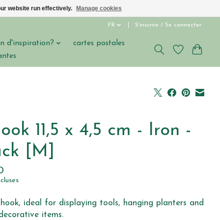
ur website run effectively.
Manage cookies
FR
S’inscrire / Se connecter
n d'inspiration?
cartes postales
antes
ook 11,5 x 4,5 cm - Iron -
ack [M]
0
ncluses
-hook, ideal for displaying tools, hanging planters and
decorative items.