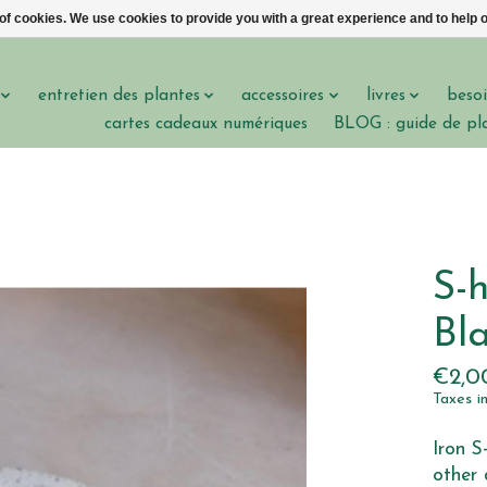
 of cookies. We use cookies to provide you with a great experience and to help o
entretien des plantes
accessoires
livres
besoi
cartes cadeaux numériques
BLOG : guide de pl
S-h
Bl
€2,0
Taxes i
Iron S
other 