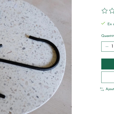
Ce pro
En s
Quantit
Ajou