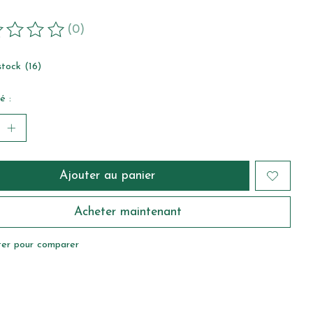
(0)
duit est évalué à
0
sur 5
tock (16)
é :
Ajouter au panier
Acheter maintenant
ter pour comparer