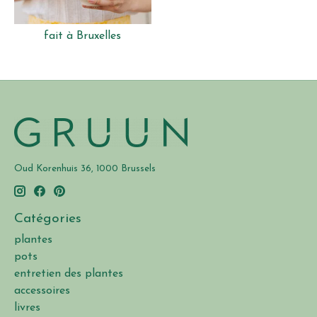
fait à Bruxelles
Oud Korenhuis 36, 1000 Brussels
Catégories
plantes
pots
entretien des plantes
accessoires
livres