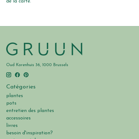
de la carte.
Oud Korenhuis 36, 1000 Brussels
Catégories
plantes
pots
entretien des plantes
accessoires
livres
besoin d'inspiration?