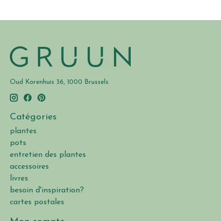
Oud Korenhuis 36, 1000 Brussels
Catégories
plantes
pots
entretien des plantes
accessoires
livres
besoin d'inspiration?
cartes postales