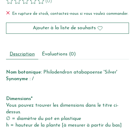
(0)
Ce produit est évalué à
0
sur 5
En rupture de stock, contactez-nous si vous voulez commander.
Ajouter à la liste de souhaits
Description
Évaluations (0)
Nom botanique:
Philodendron atabapoense 'Silver'
Synonyme :
/
Dimensions*
Vous pouvez trouver les dimensions dans le titre ci-
dessus.
∅ = diamètre du pot en plastique
h = hauteur de la plante [à mesurer à partir du bas]