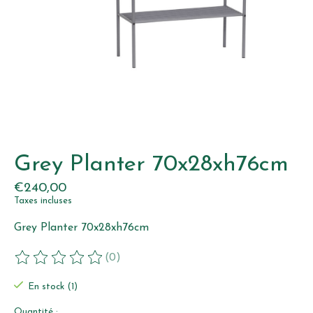
Grey Planter 70x28xh76cm
€240,00
Taxes incluses
Grey Planter 70x28xh76cm
(0)
Ce produit est évalué à
0
sur 5
En stock (1)
Quantité :