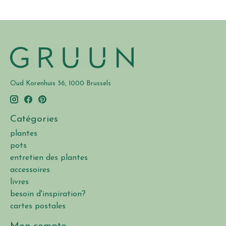
Oud Korenhuis 36, 1000 Brussels
Catégories
plantes
pots
entretien des plantes
accessoires
livres
besoin d'inspiration?
cartes postales