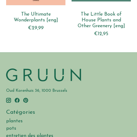
The Ultimate
The Little Book of
Wonderplants [eng]
House Plants and
Other Greenery [eng]
€29,99
€12,95
Oud Korenhuis 36, 1000 Brussels
Catégories
plantes
pots
entretien des plantes