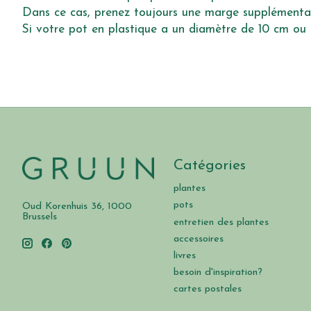
Dans ce cas, prenez toujours une marge supplémentai
Si votre pot en plastique a un diamètre de 10 cm ou 
Catégories
plantes
pots
Oud Korenhuis 36, 1000
Brussels
entretien des plantes
accessoires
livres
besoin d'inspiration?
cartes postales