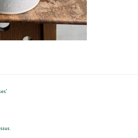
es'
ssus.