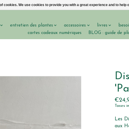
 of cookies. We use cookies to provide you with a great experience and to help o
entretien des plantes
accessoires
livres
besoi
cartes cadeaux numériques
BLOG : guide de pl
Di
'Pa
€24,
Taxes i
Les Di
aux Ho