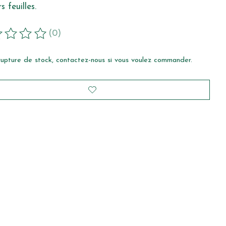
s feuilles.
(0)
duit est évalué à
0
sur 5
rupture de stock, contactez-nous si vous voulez commander.