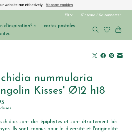
ur website run effectively.
Manage cookies
FR
S’inscrire / Se connecter
n d'inspiration?
cartes postales
antes
schidia nummularia
ngolin Kisses' Ø12 h18
95
ncluses
schidias sont des épiphytes et sont étroitement liés
yas. Ils sont connus pour la diversité et l'originalité