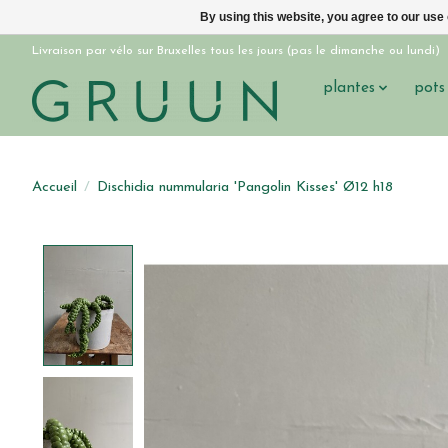
By using this website, you agree to our use
Livraison par vélo sur Bruxelles tous les jours (pas le dimanche ou lundi)
plantes
pots
Accueil
/
Dischidia nummularia 'Pangolin Kisses' Ø12 h18
Product image slideshow Items