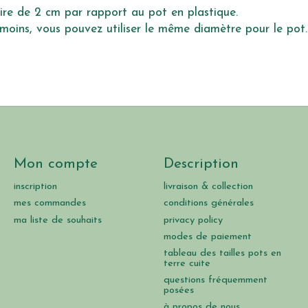
re de 2 cm par rapport au pot en plastique.
moins, vous pouvez utiliser le même diamètre pour le pot.
Mon compte
Description
inscription
livraison & collection
mes commandes
conditions générales
ma liste de souhaits
privacy policy
modes de paiement
tableau des tailles pots en
terre cuite
questions fréquemment
posées
à propos de nous