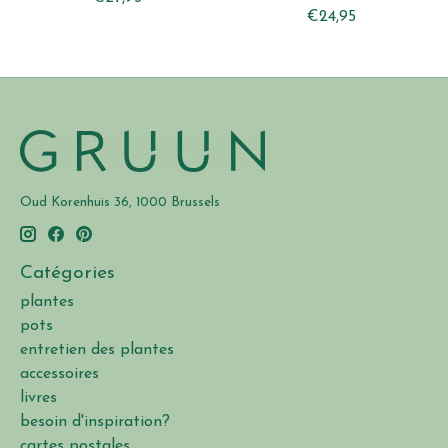
€24,95
Oud Korenhuis 36, 1000 Brussels
Catégories
plantes
pots
entretien des plantes
accessoires
livres
besoin d'inspiration?
cartes postales