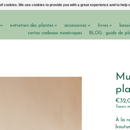
 of cookies. We use cookies to provide you with a great experience and to help o
entretien des plantes
accessoires
livres
besoi
cartes cadeaux numériques
BLOG : guide de pl
Mu
pl
€32,
Taxes i
À la r
boutu