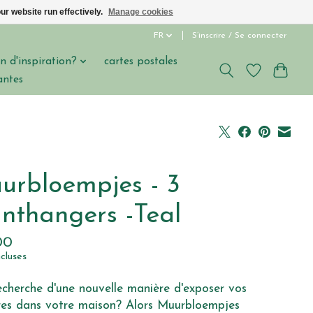
ur website run effectively.
Manage cookies
FR
S’inscrire / Se connecter
n d'inspiration?
cartes postales
antes
urbloempjes - 3
anthangers -Teal
00
ncluses
echerche d'une nouvelle manière d'exposer vos
res dans votre maison? Alors Muurbloempjes