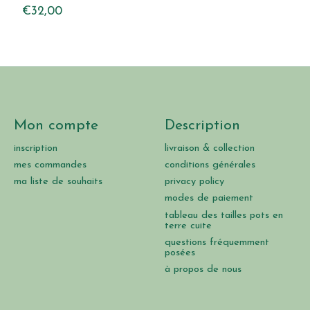
€32,00
Mon compte
Description
inscription
livraison & collection
mes commandes
conditions générales
ma liste de souhaits
privacy policy
modes de paiement
tableau des tailles pots en
terre cuite
questions fréquemment
posées
à propos de nous