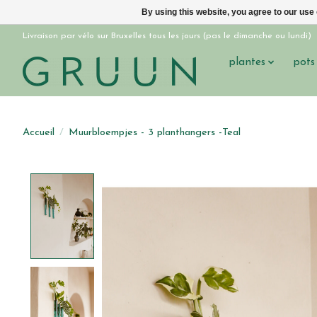
By using this website, you agree to our use
Livraison par vélo sur Bruxelles tous les jours (pas le dimanche ou lundi)
plantes
pots
Accueil
/
Muurbloempjes - 3 planthangers -Teal
Product image slideshow Items