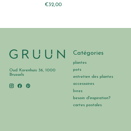
€32,00
Catégories
plantes
pots
Oud Korenhuis 36, 1000
Brussels
entretien des plantes
accessoires
livres
besoin d'inspiration?
cartes postales