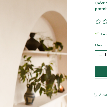
(néerl
parfai
Ce pro
En s
Quantit
Ajou