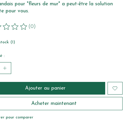
andais pour "fleurs de mur" a peut-être la solution
te pour vous.
(0)
duit est évalué à
0
sur 5
tock (1)
é :
Ajouter au panier
Acheter maintenant
ter pour comparer