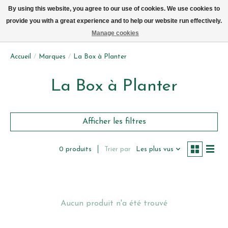
Livraison par vélo sur Bruxelles tous les jours (pas le dimanche ou lundi)
By using this website, you agree to our use of cookies. We use cookies to
provide you with a great experience and to help our website run effectively.
Liste de souhait
Panier
Manage cookies
Accueil
/
Marques
/
La Box à Planter
La Box à Planter
Afficher les filtres
Trier par
Les plus vus
0 produits
Aucun produit n'a été trouvé