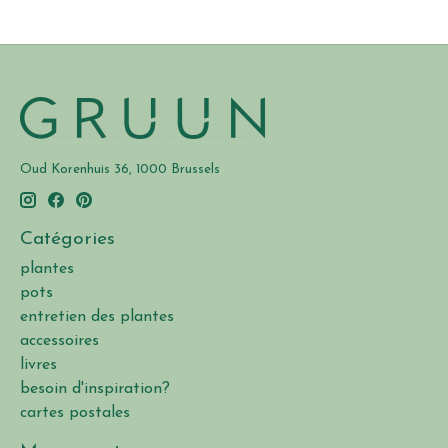
Oud Korenhuis 36, 1000 Brussels
Catégories
plantes
pots
entretien des plantes
accessoires
livres
besoin d'inspiration?
cartes postales