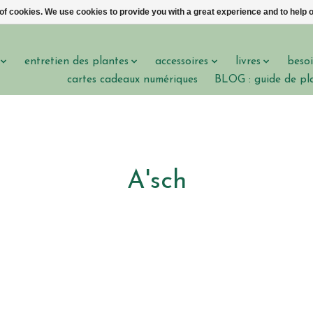
 of cookies. We use cookies to provide you with a great experience and to help o
entretien des plantes
accessoires
livres
besoi
cartes cadeaux numériques
BLOG : guide de pl
A'sch