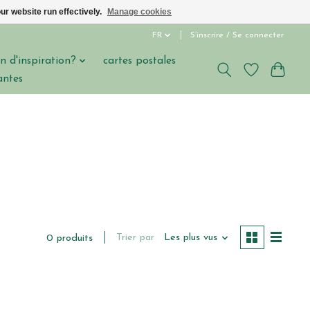
ur website run effectively.
Manage cookies
FR
S’inscrire / Se connecter
n d'inspiration?
cartes postales
antes
Trier par
Les plus vus
0 produits