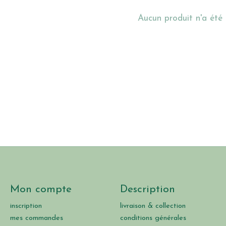
Aucun produit n'a été
Mon compte
Description
inscription
livraison & collection
mes commandes
conditions générales