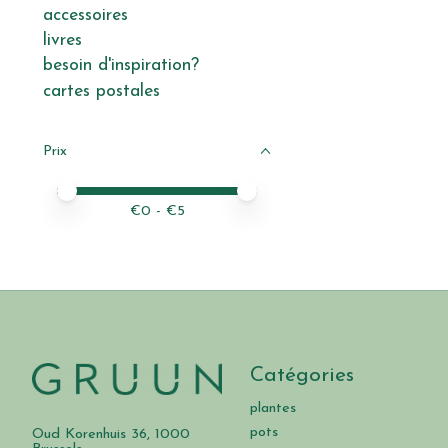
accessoires
livres
besoin d'inspiration?
cartes postales
Prix
Prix minimum
Price maximum value
€
0
- €
5
Catégories
plantes
pots
Oud Korenhuis 36, 1000