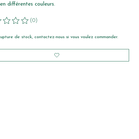
 en différentes couleurs.
(0)
duit est évalué à
0
sur 5
rupture de stock, contactez-nous si vous voulez commander.