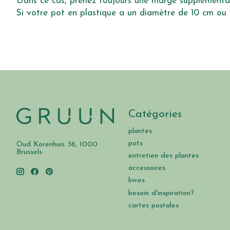
Dans ce cas, prenez toujours une marge supplémentai
Si votre pot en plastique a un diamètre de 10 cm ou 
Catégories
plantes
pots
Oud Korenhuis 36, 1000
Brussels
entretien des plantes
accessoires
livres
besoin d'inspiration?
cartes postales