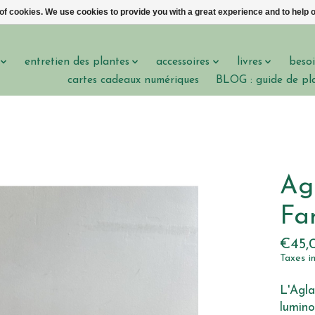
 of cookies. We use cookies to provide you with a great experience and to help o
entretien des plantes
accessoires
livres
besoi
cartes cadeaux numériques
BLOG : guide de pl
Ag
Fa
€45,
Taxes i
L'Agla
lumino