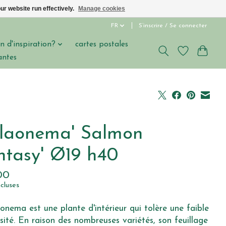
ur website run effectively.
Manage cookies
FR
S’inscrire / Se connecter
n d'inspiration?
cartes postales
antes
laonema' Salmon
ntasy' Ø19 h40
00
ncluses
onema est une plante d'intérieur qui tolère une faible
sité. En raison des nombreuses variétés, son feuillage