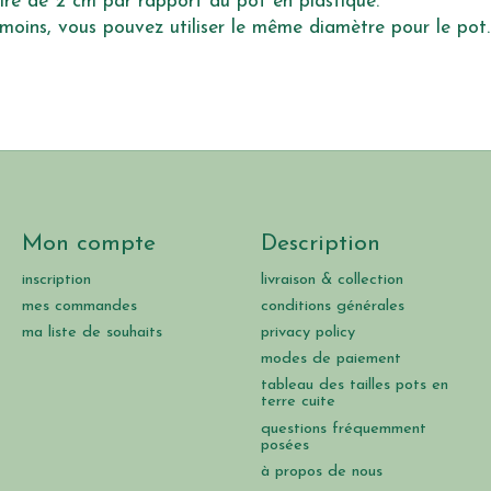
re de 2 cm par rapport au pot en plastique.
moins, vous pouvez utiliser le même diamètre pour le pot.
Mon compte
Description
inscription
livraison & collection
mes commandes
conditions générales
ma liste de souhaits
privacy policy
modes de paiement
tableau des tailles pots en
terre cuite
questions fréquemment
posées
à propos de nous